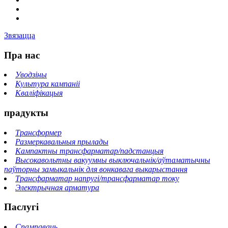
Звязацца
Пра нас
Уводзіны
Культура кампаніі
Кваліфікацыя
прадукты
Трансформер
Размеркавальныя прылады
Кампактны трансфарматар/падстанцыя
Высокавольтны вакуумны выключальнік/аўтаматычны
паўторны замыкальнік для вонкавага выкарыстання
Трансфарматар напругі/трансфарматар току
Электрычная арматура
Паслугі
Спампаваць