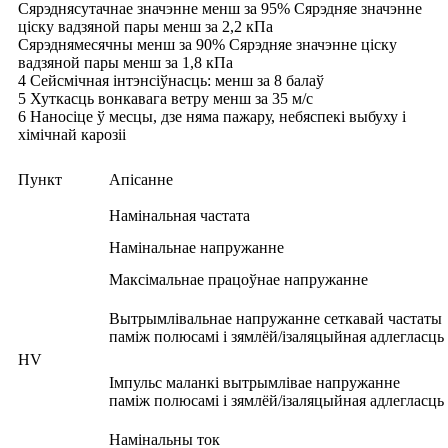
Сярэднясутачнае значэнне менш за 95% Сярэдняе значэнне
ціску вадзяной пары менш за 2,2 кПа
Сярэднямесячны менш за 90% Сярэдняе значэнне ціску
вадзяной пары менш за 1,8 кПа
4 Сейсмічная інтэнсіўнасць: менш за 8 балаў
5 Хуткасць вонкавага ветру менш за 35 м/с
6 Наносіце ў месцы, дзе няма пажару, небяспекі выбуху і
хімічнай карозіі
Пункт
Апісанне
Намінальная частата
Намінальнае напружанне
Максімальнае працоўнае напружанне
Вытрымлівальнае напружанне сеткавай частаты
паміж полюсамі і зямлёй/ізаляцыйная адлегласць
HV
Імпульс маланкі вытрымлівае напружанне
паміж полюсамі і зямлёй/ізаляцыйная адлегласць
Намінальны ток