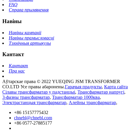
FAQ
Справа прымянення
Навіны
Навіны кампаніі
Навіны прамысловасці
Тэхнічныя артыкулы
Кантакт
Кантакт
Пра нас
Аўтарскае права © 2022 YUEQING JSM TRANSFORMER
CO.LTD Усе правы абаронены.
Гарачыя прадукты
,
Карта сайта
Сілавы трансфарматар у падстанцыі
,
Трансфарматар напругі
,
3-фазны трансфарматар
,
Трансфарматар 1000ква
,
Электрастанцыя трансфарматар
,
Алейны трансфарматар
,
+86 15157775432
chnebl@chnebl.com
+86 0577-27885177