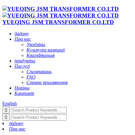
YUEQING JSM TRANSFORMER CO.LTD
дадому
Пра нас
Уводзіны
Культура кампаніі
Кваліфікацыя
прадукты
Паслугі
Спампаваць
FAQ
Справа прымянення
Навіны
Кантакт
English
дадому
Пра нас