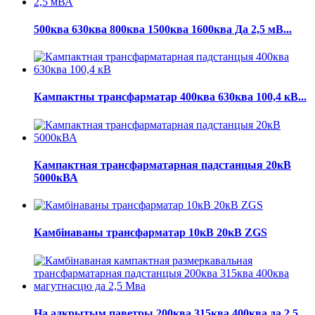
500ква 630ква 800ква 1500ква 1600ква Да 2,5 мВ...
Кампактны трансфарматар 400ква 630ква 100,4 кВ...
Кампактная трансфарматарная падстанцыя 20кВ
5000кВА
Камбінаваны трансфарматар 10кВ 20кВ ZGS
На адкрытым паветры 200ква 315ква 400ква да 2,5