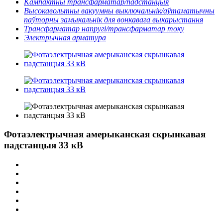
Кампактны трансфарматар/падстанцыя
Высокавольтны вакуумны выключальнік/аўтаматычны
паўторны замыкальнік для вонкавага выкарыстання
Трансфарматар напругі/трансфарматар току
Электрычная арматура
Фотаэлектрычная амерыканская скрынкавая
падстанцыя 33 кВ