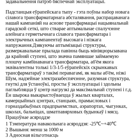
задавальнення патрэб бяспечнай эксплуатацыі.
Падстанцыя еўрапейскага тыпу - гэта поўны набор новага
сілавога трансфарматарнага абсталявання, распрацаванага
нашай кампаніяй на аснове трансфармацыі нацыянальнай
гарадской сеткі, што стварае аптымальнае спалучэнне
алейнага герметычнага сілавога трансфарматара і
электрычных кампанентаў высокага і нізкага
напружання.Дзякуючы аптымізацыі структуры,
размеркавальнае прылада павінна быць мініяцюрызавана
да крайняй ступені, што значна памяншае займаемую
плошчу камбінаванага трансфарматара, аб'ём якога
эквівалентны толькі 1/3-1/5 еўрапейскіх скрынкавых
трансфарматараў з такімі перавагамі, як малы аб'ём, нізкі
Шум, надзейнае электразабеспячэнне, разумная структура,
гнуткі для ўстаноўкі, просты ў эксплуатацыі і здольны
паглыбляцца ў цэнтр нагрузкі да максімальнай ступені і г.д.
Ён шырока выкарыстоўваецца ў жылых кварталах,
камерцыйных цэнтрах, станцыях, прамысловых і
горназдабыўных прадпрыемствах, аэрапортах, чыгунках,
школах, бальніцах, шматпавярховых будынкаў і мясц.
Працоўнае асяроддзе
1 Тэмпература навакольнага асяроддзя: -25℃~+40℃
2 Вышыня: менш за 1000 м
3 Адносная вільготнасць