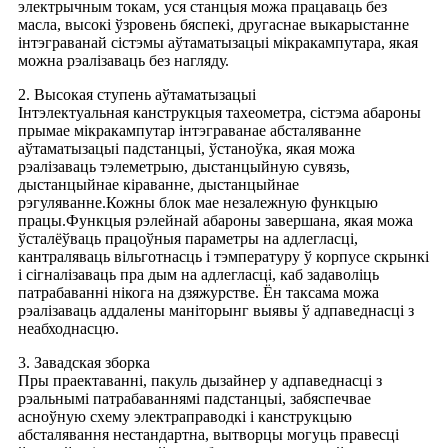
электрычным токам, уся станцыя можа працаваць без
масла, высокі ўзровень бяспекі, другаснае выкарыстанне
інтэграванай сістэмы аўтаматызацыі мікракампутара, якая
можна рэалізаваць без нагляду.
2. Высокая ступень аўтаматызацыі
Інтэлектуальная канструкцыя тахеометра, сістэма абароны
прымае мікракампутар інтэграванае абсталяванне
аўтаматызацыі падстанцыі, ўстаноўка, якая можа
рэалізаваць тэлеметрыю, дыстанцыйную сувязь,
дыстанцыйнае кіраванне, дыстанцыйнае
рэгуляванне.Кожны блок мае незалежную функцыю
працы.Функцыя рэлейнай абароны завершана, якая можа
ўсталёўваць працоўныя параметры на адлегласці,
кантраляваць вільготнасць і тэмпературу ў корпусе скрынкі
і сігналізаваць пра дым на адлегласці, каб задаволіць
патрабаванні нікога на дзяжурстве. Ён таксама можа
рэалізаваць аддалены маніторынг выявы ў адпаведнасці з
неабходнасцю.
3. Завадская зборка
Пры праектаванні, пакуль дызайнер у адпаведнасці з
рэальнымі патрабаваннямі падстанцыі, забяспечвае
асноўную схему электраправодкі і канструкцыю
абсталявання нестандартна, вытворцы могуць правесці