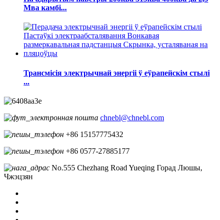
Мва камбі...
Трансмісія электрычнай энергіі ў еўрапейскім стылі
...
chnebl@chnebl.com
+86 15157775432
+86 0577-27885177
No.555 Chezhang Road Yueqing Горад Люшы,
Чжэцзян