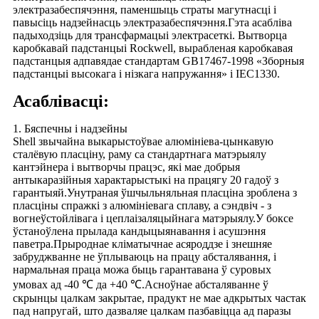
электразабеспячэння, паменшыць страты магутнасці і
павысіць надзейнасць электразабеспячэння.Гэта асабліва
падыходзіць для трансфармацыі электрасеткі. Вытворца
каробкавай падстанцыі Rockwell, вырабленая каробкавая
падстанцыя адпавядае стандартам GB17467-1998 «Зборныя
падстанцыі высокага і нізкага напружання» і IEC1330.
Асаблівасці:
1. Бяспечны і надзейны
Shell звычайна выкарыстоўвае алюмініева-цынкавую
сталёвую пласціну, раму са стандартнага матэрыялу
кантэйнера і вытворчы працэс, які мае добрыя
антыкаразійныя характарыстыкі на працягу 20 гадоў з
гарантыяй.Унутраная ўшчыльняльная пласціна зроблена з
пласціны спражкі з алюмініевага сплаву, а сэндвіч - з
вогнеўстойлівага і цеплаізаляцыйнага матэрыялу.У боксе
ўстаноўлена прылада кандыцыянавання і асушэння
паветра.Прыроднае кліматычнае асяроддзе і знешняе
забруджванне не ўплываюць на працу абсталявання, і
нармальная праца можа быць гарантавана ў суровых
умовах ад -40 ℃ да +40 ℃.Асноўнае абсталяванне ў
скрынцы цалкам закрытае, прадукт не мае адкрытых частак
пад напругай, што дазваляе цалкам пазбавіцца ад паразы