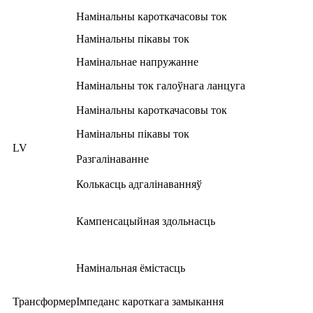
Намінальны кароткачасовы ток
Намінальны пікавы ток
Намінальнае напружанне
Намінальны ток галоўнага ланцуга
Намінальны кароткачасовы ток
Намінальны пікавы ток
LV
Разгалінаванне
Колькасць адгалінаванняў
Кампенсацыйная здольнасць
Намінальная ёмістасць
Трансформер
Імпеданс кароткага замыкання