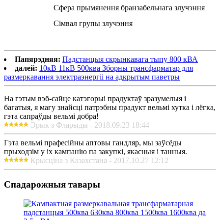
Сфера прымянення бранзабельнага злучэння
Сімвал групы злучэння
Папярэдняя:
Падстанцыя скрынкавага тыпу 800 кВА
далей:
10кВ 11кВ 500ква Зборны трансфарматар для
размеркавання электраэнергіі на адкрытым паветры
На гэтым вэб-сайце катэгорыі прадуктаў зразумелыя і
багатыя, я магу знайсці патрэбны прадукт вельмі хутка і лёгка,
гэта сапраўды вельмі добра!
Эрык з Фларыды - 2018.09.23 18:44
Гэта вельмі прафесійны аптовы гандляр, мы заўсёды
прыходзім у іх кампанію па закупкі, якасныя і танныя.
Крысціна з Казахстана - 2017.10.27 12:12
Спадарожныя тавары