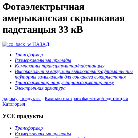
Фотаэлектрычная
амерыканская скрынкавая
падстанцыя 33 кВ
НАЗАД
Трансформер
Размеркавальныя прылады
Кампактны трансфарматар/падстанцыя
Высокавольтны вакуумны выключальнік/аўтаматычны
паўторны замыкальнік для вонкавага выкарыстання
Трансфарматар напругі/трансфарматар току
Электрычная арматура
дадому
-
прадукты
-
Кампактны трансфарматар/падстанцыя
Катэгорыя
УСЕ прадукты
Трансформер
Размеркавальныя прылады