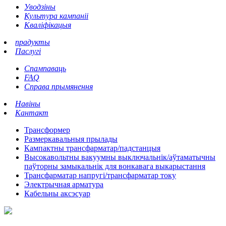
Уводзіны
Культура кампаніі
Кваліфікацыя
прадукты
Паслугі
Спампаваць
FAQ
Справа прымянення
Навіны
Кантакт
Трансформер
Размеркавальныя прылады
Кампактны трансфарматар/падстанцыя
Высокавольтны вакуумны выключальнік/аўтаматычны
паўторны замыкальнік для вонкавага выкарыстання
Трансфарматар напругі/трансфарматар току
Электрычная арматура
Кабельны аксэсуар