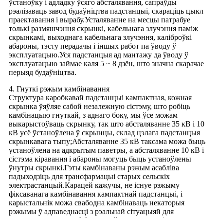
ўстаноўку і адладку ўсяго абсталявання, сапраўды
рэалізаваць завод будаўніцтва падстанцыі, скараціць цыкл
праектавання і вырабу.Усталяванне на месцы патрабуе
толькі размяшчэння скрынкі, кабельнага злучэння паміж
скрынкамі, выходнага кабельнага злучэння, каліброўкі
абароны, тэсту перадачы і іншых работ па ўводу ў
эксплуатацыю.Уся падстанцыя ад мантажу да ўводу ў
эксплуатацыю займае каля 5 ~ 8 дзён, што значна скарачае
перыяд будаўніцтва.
4. Гнуткі рэжым камбінавання
Структура каробкавай падстанцыі кампактная, кожная
скрынка ўяўляе сабой незалежную сістэму, што робіць
камбінацыю гнуткай, з аднаго боку, мы ўсе можам
выкарыстоўваць скрынку, так што абсталяванне 35 кВ і 10
кВ усё ўстаноўлена ў скрынцы, склад цэлага падстанцыя
скрынкавага тыпу;Абсталяванне 35 кВ таксама можа быць
устаноўлена на адкрытым паветры, а абсталяванне 10 кВ і
сістэма кіравання і абароны могуць быць устаноўлены
ўнутры скрынкі.Гэты камбінаваны рэжым асабліва
падыходзіць для трансфармацыі старых сельскіх
электрастанцый.Карацей кажучы, не існуе рэжыму
фіксаванага камбінавання кампактнай падстанцыі, і
карыстальнік можа свабодна камбінаваць некаторыя
рэжымы ў адпаведнасці з рэальнай сітуацыяй для