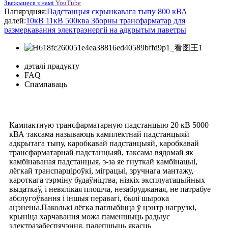
Звяжыцеся з намі
YouTube
Папярэдняя:
Падстанцыя скрынкавага тыпу 800 кВА
далей:
10кВ 11кВ 500ква Зборны трансфарматар для
размеркавання электраэнергіі на адкрытым паветры
дэталі прадукту
FAQ
Спампаваць
Кампактную трансфарматарную падстанцыю 20 кВ 5000
кВА таксама называюць камплектнай падстанцыяй
адкрытага тыпу, каробкавай падстанцыяй, каробкавай
трансфарматарнай падстанцыяй, таксама вядомай як
камбінаваная падстанцыя, з-за яе гнуткай камбінацыі,
лёгкай транспарціроўкі, міграцыі, зручнага мантажу,
кароткага тэрміну будаўніцтва, нізкіх эксплуатацыйных
выдаткаў, і невялікая плошча, незабруджаная, не патрабуе
абслугоўвання і іншыя перавагі, былі шырока
ацэнены.Паколькі лёгка паглыбіцца ў цэнтр нагрузкі,
крыніца харчавання можа паменшыць радыус
электразабеспячэння, палепшыць якасць